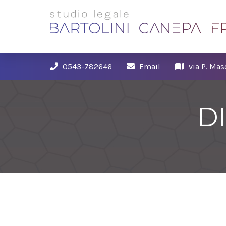
0543-782646
Email
via P. Mas
D